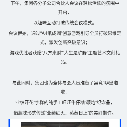
下午，集团各分子公司合伙人会议在轻松活跃的氛围中
开启，
以趣味互动打破传统会议模式。
会议伊始，通过“A4纸成圆”创意游戏引导全员打破思维定
式，激发创新突破意识；
游戏优胜者获赠“八方来财”“人生是旷野”主题艺术文创礼
品。
与此同时，集团也为全体与会人员准备了寓意“噼里啪
啦，
业绩开花”字样的纯手工旺旺牛仔糖“鞭炮”纪念品，
借趣味形式传递“业绩红火、蒸蒸日上”的美好期许。