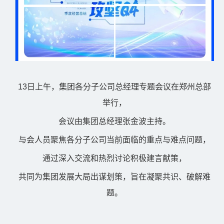
13日上午，集团各分子公司总经理专题会议在郑州总部
举行，
会议由集团总经理张金波主持。
与会人员聚焦各分子公司当前面临的重点与难点问题，
通过深入交流和热烈讨论积极建言献策，
共同为集团发展大局出谋划策，旨在凝聚共识、破解难
题。