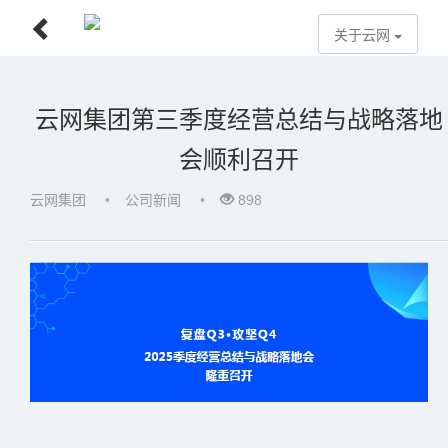
关于云网
云网集团第三季度经营总结与战略落地
会顺利召开
云网集团
•
公司新闻
•
898